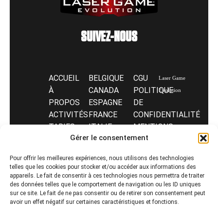
SUIVEZ-NOUS
ACCUEIL
BELGIQUE
CGU
Laser Game
À
CANADA
POLITIQUE
Evolution
PROPOS
ESPAGNE
DE
ACTIVITÉS
FRANCE
CONFIDENTIALITÉ
TARIFS
ITALIE
MENTIONS
Tél:
Gérer le consentement
CONTACT
LUXEMBOURG
LÉGALES
FAQ
MAROC
LASER
Pour offrir les meilleures expériences, nous utilisons des technologies
TUNISIE
GAME
telles que les cookies pour stocker et/ou accéder aux informations des
SUISSE
ENTREPRISE
appareils. Le fait de consentir à ces technologies nous permettra de traiter
des données telles que le comportement de navigation ou les ID uniques
INVESTISSEURS
sur ce site. Le fait de ne pas consentir ou de retirer son consentement peut
avoir un effet négatif sur certaines caractéristiques et fonctions.